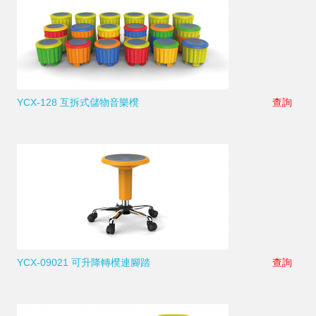
YCX-128 互拆式儲物音樂櫈
查詢
YCX-09021 可升降轉櫈連腳踏
查詢