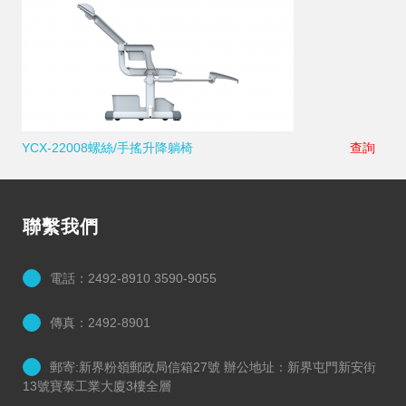
YCX-22008螺絲/手搖升降躺椅
查詢
聯繫我們
電話：2492-8910 3590-9055
傳真：2492-8901
郵寄:新界粉嶺郵政局信箱27號 辦公地址：新界屯門新安街
13號寶泰工業大廈3樓全層