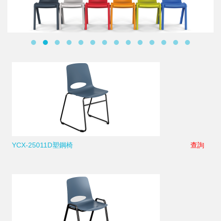
YCX-25011D塑鋼椅
查詢