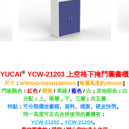
®
YUCAI
YCW-21203 上空格下掩門圖書櫃
尺寸
：
W900xD450xH1960mm
[
每層高度約360mm
]
門板顏色
：
紅色
/
橙黃
/
果綠
/
藍色
/
白
；
其他部份
：
白
分配
：
上
、
兩層
，
下
、
三層
；
共五層
特點
：
可分類擺放書籍
、
資料
、
檔案
、
硬皮快勞
。
同一高度可左右合拼使用的書櫃有
：
YCW-21202
，
YCW-21204
。