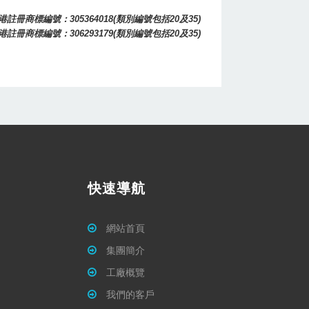
港註冊商標編號：305364018(類別編號包括20及35)
港註冊商標編號：306293179(類別編號包括20及35)
快速導航
網站首頁
集團簡介
工廠概覽
我們的客戶