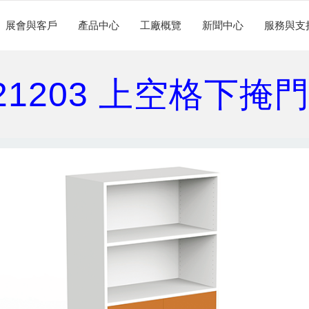
展會與客戶
產品中心
工廠概覽
新聞中心
服務與支
-21203 上空格下掩