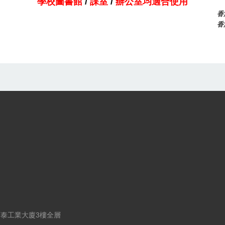
學校圖書館
/
課室
/
辦公室均適合使用
香
香
圖書櫃/文件櫃
寶泰工業大廈3樓全層