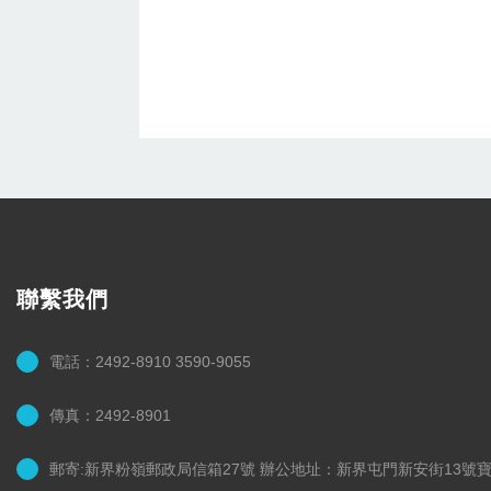
聯繫我們
電話：2492-8910 3590-9055
傳真：2492-8901
郵寄:新界粉嶺郵政局信箱27號 辦公地址：新界屯門新安街13號