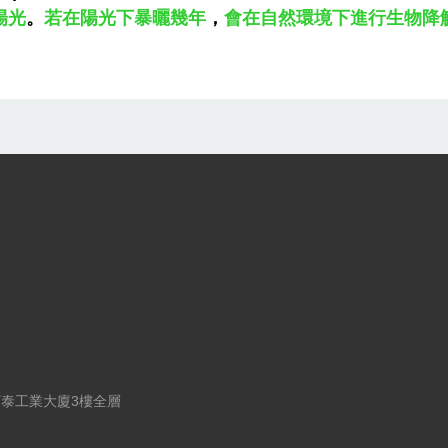
陽光
。
若在陽光下暴曬幾年
，
會在自然環境下進行生物降
EPP積木/幼兒玩具/積木/大型積木/拼砌積木
寶泰工業大廈3樓全層