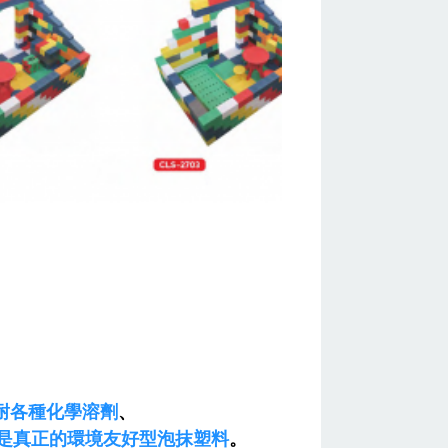
耐各種化學溶劑
、
是真正的環境友好型泡抹塑料
。