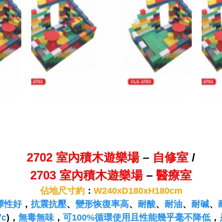
2702 室內積木遊樂場
–
自修室
/
2703 室內積木遊樂場
–
醫療室
佔地尺寸約
：
W240xD180xH180cm
彈性好
，
抗震抗壓
、
變形恢復率高
、
耐酸
、
耐油
、
耐碱
、
o
c
)，
無毒無味
，
可100%循環使用且性能幾乎毫不降低
，