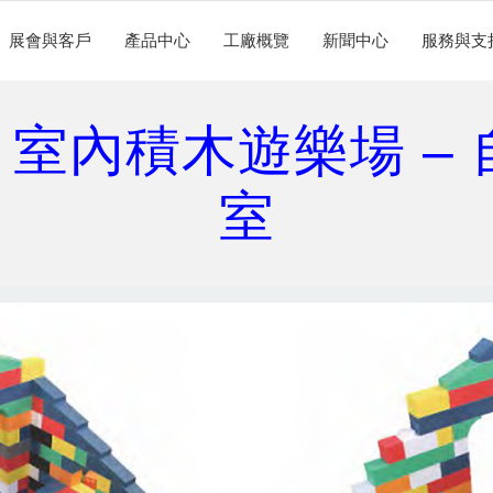
展會與客戶
產品中心
工廠概覽
新聞中心
服務與支
703 室內積木遊樂場 –
室