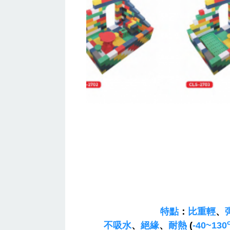
特點
：
比重輕
、
不吸水
、
絕緣
、
耐熱
(
-40~130