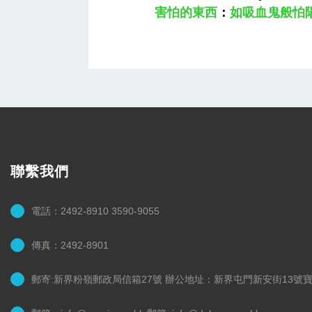
害怕的東西
：
如吸血鬼般怕
聯繫我們
電話：2492-8910 3590-9055
傳真：2492-8901
郵寄:新界粉嶺郵政局信箱27號 辦公地址：新界屯門新安街13號