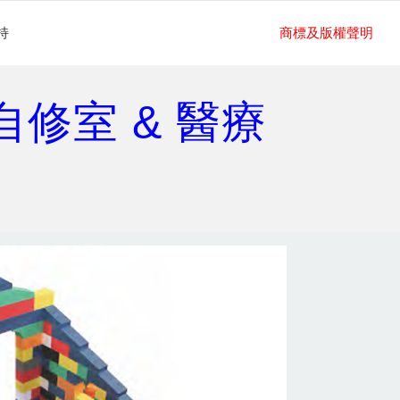
持
商標及版權聲明
 自修室 & 醫療