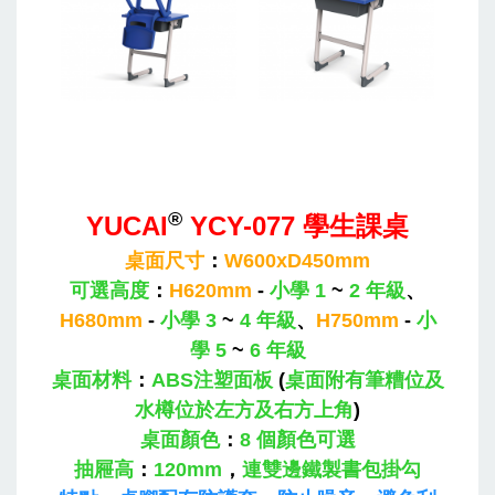
®
YUCAI
YCY-077 學生課桌
桌面尺寸
：
W600xD450mm
可選高度
：
H620mm
-
小學 1
~
2 年級
、
H680mm
-
小學 3
~
4 年級
、
H750mm
-
小
學 5
~
6 年級
桌面材料
：
ABS注塑面板
(
桌面附有筆糟位及
水樽位於左方及右方上角
)
桌面顏色
：
8 個顏色可選
抽屜高
：
120mm
，
連雙邊鐵製書包掛勾