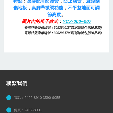
特點
：
桌腳配有防護套
，
防止噪音
，
避免刮
傷地板
，
桌腳帶微調功能
，
不平整地面可調
節高度
。
圖片內的椅子款式
：
YCX-000~007
香港註冊商標編號：305364018(類別編號包括20及35)
香港註冊商標編號：306293179(類別編號包括20及35)
學生枱/學生課桌/學生檯
聯繫我們
電話：2492-8910 3590-9055
傳真：2492-8901